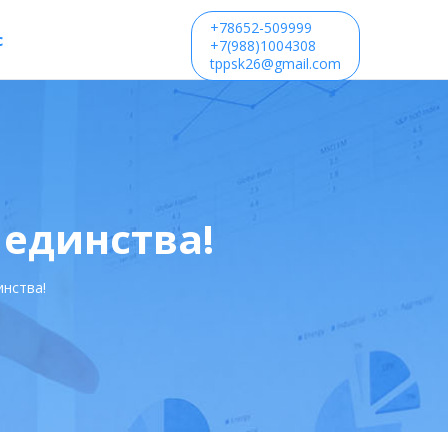
+78652-509999
с
+7(988)1004308
tppsk26@gmail.com
 единства!
инства!