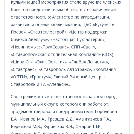
Кульминацией мероприятия стало вручение членских
билетов представителям обществ с ограниченной
ответственностью: Агентство по аккредитации,
развитию и оценке квалификаций, ЦБО «Бухучет и
Право», «Ставтеплострой», «Центр поддержки
бизнеса Авеллум», «Настоящая бухгалтерия»,
«НевинномысскТракСервис», СПП «Свет»,
«Ставропольская отопительная Компания» (СОК),
«ШинаЮг», «Элит Эстетик», «Глобал Логистик»,
«Ставтранс», «Ставрополь Автотранс», «Компания
«ОПТИ», «Грантум», Единый Визовый Центр, г.
Ставрополь и ТА «Апельсин».
Свою решимость и ответственность за свой город,
муниципальный округ в котором они работают,
продемонстрировали предприниматели: Горбунова
Е.А., Иванов М.А., Гревцев Д.Д., Амангазиева Г.А.,
Бережная М.В., Куринских В.Н., Омаров Ш.Р.,
Судавцова К.Г., Федорук А.В., Кузьменко П.А. и Лыкова