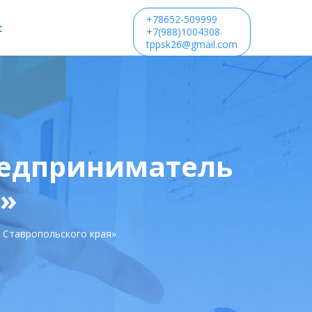
+78652-509999
с
+7(988)1004308
tppsk26@gmail.com
редприниматель
я»
 Ставропольского края»