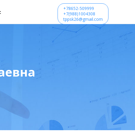
+78652-509999
с
+7(988)1004308
tppsk26@gmail.com
аевна