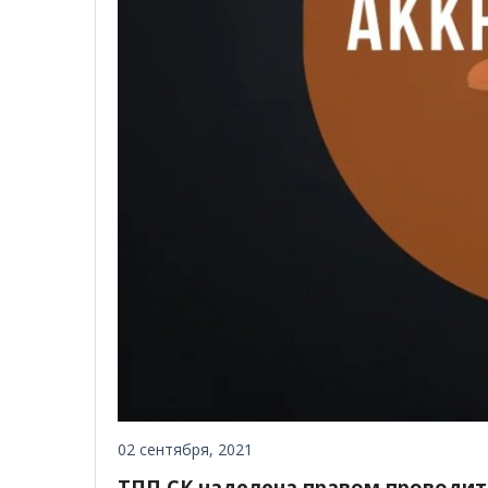
02 сентября, 2021
ТПП СК наделена правом проводи