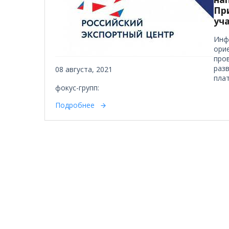
Пр
уч
Инф
ори
пров
раз
08 августа, 2021
плат
фокус-групп:
Подробнее