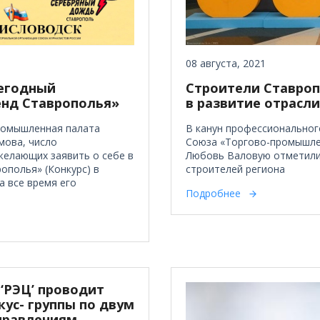
08 августа, 2021
жегодный
Строители Ставроп
енд Ставрополья»
в развитие отрасли
ромышленная палата
В канун профессионального
мова, число
Союза «Торгово-промышлен
желающих заявить о себе в
Любовь Валовую отметили
ополья» (Конкурс) в
строителей региона
а все время его
Подробнее
 ‘РЭЦ’ проводит
кус- группы по двум
правлениям.