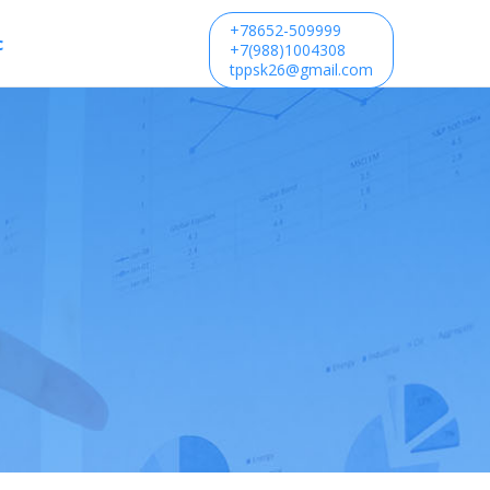
+78652-509999
с
+7(988)1004308
tppsk26@gmail.com