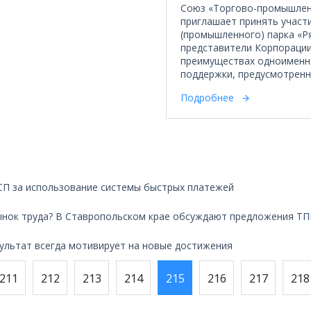
Союз «Торгово-промышленн
приглашает принять участ
(промышленного) парка «Ря
представители Корпорации
преимуществах одноименно
поддержки, предусмотренн
Подробнее
СП за использование системы быстрых платежей
ынок труда? В Ставропольском крае обсуждают предложения ТП
ультат всегда мотивирует на новые достижения
211
212
213
214
215
216
217
218