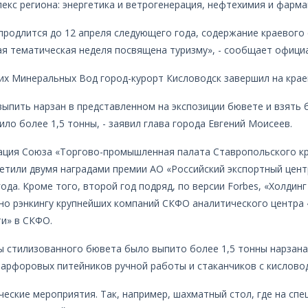
кс региона: энергетика и ветрогенерация, нефтехимия и фарма
продлится до 12 апреля следующего года, содержание краевого 
ая тематическая неделя посвящена туризму», - сообщает офици
ких Минеральных Вод город-курорт Кисловодск завершил на крае
и выпить нарзан в представленном на экспозиции бювете и взять
ло более 1,5 тонны, - заявил глава города Евгений Моисеев.
зация Союза «Торгово-промышленная палата Ставропольского к
етили двумя наградами премии АО «Российский экспортный цент
ода. Кроме того, второй год подряд, по версии Forbes, «Холдин
сно рэнкингу крупнейших компаний СКФО аналитического центра 
и» в СКФО.
ы стилизованного бювета было выпито более 1,5 тонны нарзана
фарфоровых питейников ручной работы и стаканчиков с кислово
ческие мероприятия. Так, например, шахматный стол, где на с