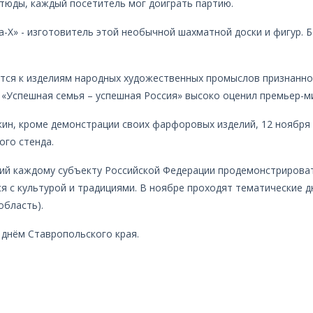
тюды, каждый посетитель мог доиграть партию.
-Х» - изготовитель этой необычной шахматной доски и фигур. 
ится к изделиям народных художественных промыслов признанн
а «Успешная семья – успешная Россия» высоко оценил премьер-
ин, кроме демонстрации своих фарфоровых изделий, 12 ноября 
ого стенда.
ий каждому субъекту Российской Федерации продемонстрироват
я с культурой и традициями. В ноябре проходят тематические д
область).
 днём Ставропольского края.