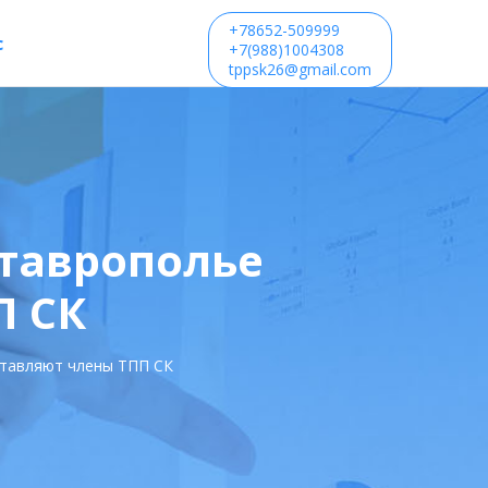
+78652-509999
с
+7(988)1004308
tppsk26@gmail.com
Ставрополье
П СК
ставляют члены ТПП СК