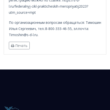
регистрацию можно по ссылке: https://s-d-
l.ru/federalnyj-cikl-prakticheskih-meropriyatij2023?
utm_source=mpt
По организационным вопросам обращаться: Тимошин
Илья Сергеевич, тел.:8-800-333-46-55, эл.почта:
Timoshin@s-d-l.ru
.
Печать