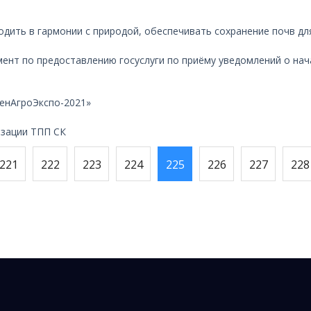
одить в гармонии с природой, обеспечивать сохранение почв дл
мент по предоставлению госуслуги по приёму уведомлений о на
енАгроЭкспо-2021»
изации ТПП СК
221
222
223
224
225
226
227
228