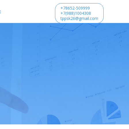
+78652-509999
с
+7(988)1004308
tppsk26@gmail.com